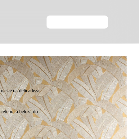
 nasce da delicadeza
celebra a beleza do