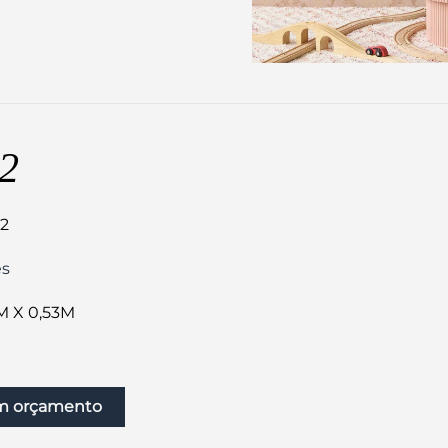
2
12
es
M X 0,53M
um orçamento