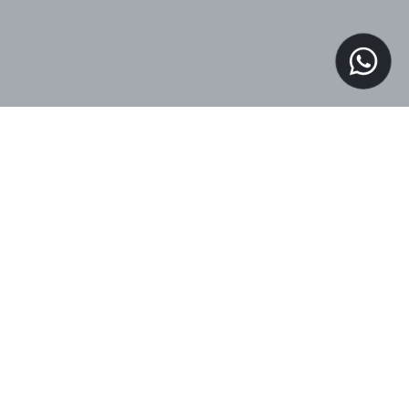
A seguir, os principais pilares que
tornam a Masureel uma referência
global em papéis de parede ecológicos
e de alto padrão: