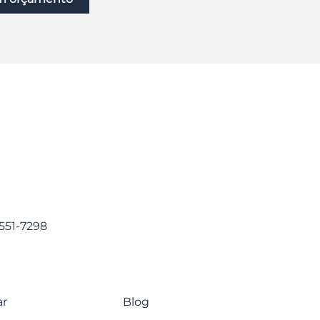
5551-7298
ar
Blog