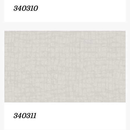
340310
340311