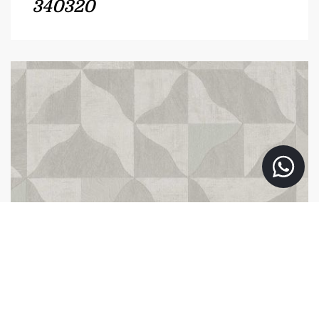
340320
340321