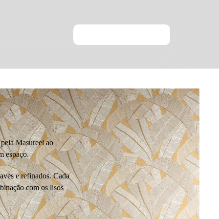
 pela Masureel ao
um espaço.
uaves e refinados. Cada
binação com os lisos