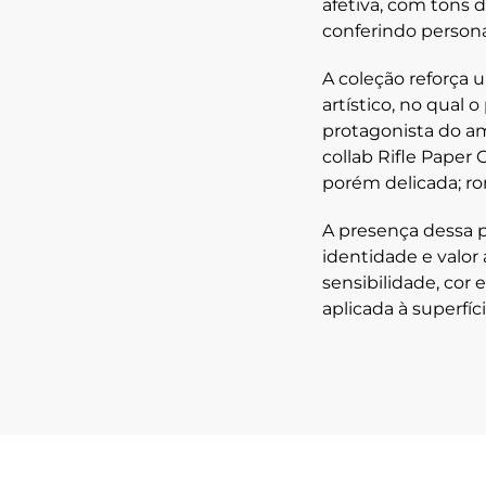
afetiva
, com tons d
conferindo person
A coleção reforça
artístico
, no qual 
protagonista do a
collab Rifle Paper 
porém delicada; ro
A presença dessa p
identidade e valor
sensibilidade, cor 
aplicada à superfí