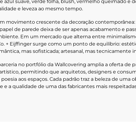
e azul suave, verde folha, blush, vermelho queimado e d
alidade e leveza ao mesmo tempo.
 um movimento crescente da decoração contemporânea: 
o papel de parede deixa de ser apenas acabamento e pass
mbiente. Em um mercado que alterna entre minimalism
Co. + Eijffinger surge como um ponto de equilíbrio: estéti
mântica, mas sofisticada; artesanal, mas tecnicamente 
arceria no portfólio da Wallcovering amplia a oferta de 
 artístico, permitindo que arquitetos, designers e cons
e poesia aos espaços. Cada padrão traz a beleza de uma o
cie e a qualidade de uma das fabricantes mais respeitada