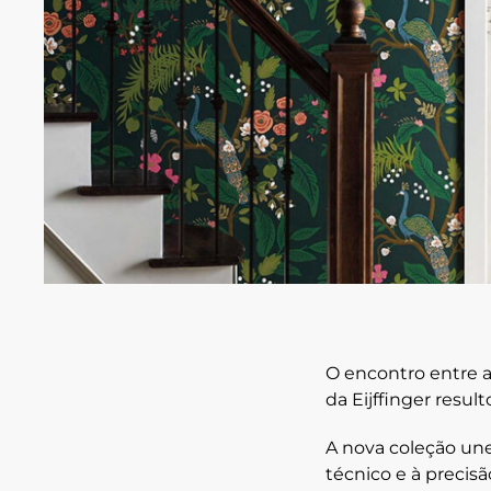
O encontro entre a
da Eijffinger resu
A nova coleção une 
técnico e à precis