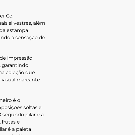
er Co.
ais silvestres
, além
ada estampa
tendo a sensação de
a de impressão
, garantindo
uma coleção que
 visual marcante
meiro é o
posições soltas e
O segundo pilar é a
 frutas e
lar é a
paleta