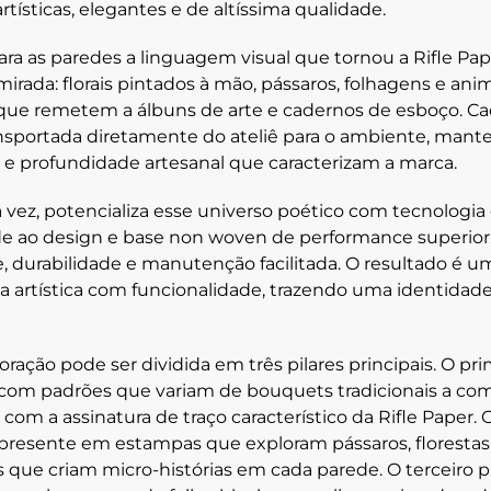
rtísticas, elegantes e de altíssima qualidade.
ara as paredes a linguagem visual que tornou a Rifle Pap
mirada:
florais pintados à mão
,
pássaros, folhagens e anim
 que remetem a álbuns de arte e cadernos de esboço. C
ansportada diretamente do ateliê para o ambiente, man
s e profundidade artesanal que caracterizam a marca.
ua vez, potencializa esse universo poético com tecnologi
de ao design e base non woven de performance superior
te, durabilidade e manutenção facilitada. O resultado é 
 artística com funcionalidade, trazendo uma identidade
oração pode ser dividida em três pilares principais. O pri
 com padrões que variam de bouquets tradicionais a com
om a assinatura de traço característico da Rifle Paper. 
 presente em estampas que exploram pássaros, florestas,
 que criam micro-histórias em cada parede. O terceiro pi