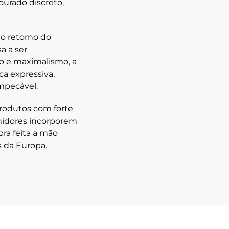
ourado discreto,
o retorno do
a a ser
o e maximalismo, a
ca expressiva,
impecável.
produtos com forte
umidores incorporem
bra feita a mão
s da Europa.