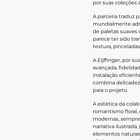
por suas coleções a
A parceria traduz p
mundialmente ad
de paletas suaves
parece ter sido tr
textura, pincelada
A Eijffinger, por s
avançada, fidelida
instalação eficien
combina delicadeza
para o projeto.
A estética da colab
romantismo floral
,
modernas, sempre c
narrativa ilustrada
,
elementos naturais